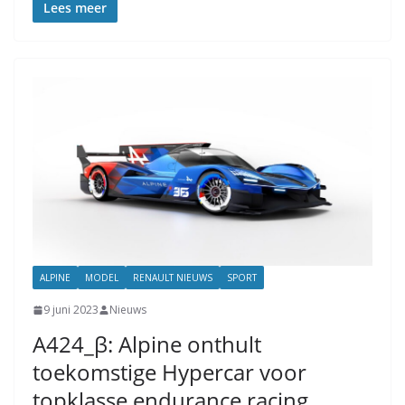
Lees meer
ALPINE
MODEL
RENAULT NIEUWS
SPORT
9 juni 2023
Nieuws
A424_β: Alpine onthult
toekomstige Hypercar voor
topklasse endurance racing