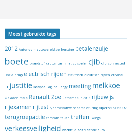
Meest gebruikte tags
2012
betalenzulje
Autonoom
autowereld.be
benzine
boete
cjib
brandstof
captur
carminat
cd speler
clio
connected
electrisch rijden
Dacia
drugs
elektrisch
elektrisch rijden
ethanol
justitie
melkkoe
meeting
F1
laadpaal
laguna
Lodgy
Renault Zoe
rijbewijs
Opladen
radio
Retromobile 2018
rijexamen
rijtest
Sjoemelsoftware
spraaksturing
super 95
SYMBIOZ
terugroepactie
treffen
tomtom
touch
Twingo
verkeesveiligheid
wachttijd
zelfrijdende auto