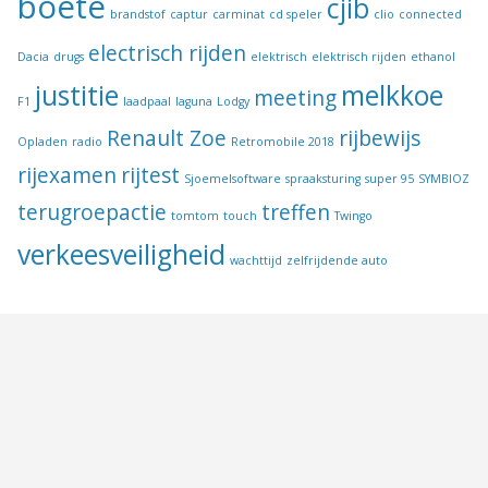
boete
cjib
brandstof
captur
carminat
cd speler
clio
connected
electrisch rijden
Dacia
drugs
elektrisch
elektrisch rijden
ethanol
justitie
melkkoe
meeting
F1
laadpaal
laguna
Lodgy
Renault Zoe
rijbewijs
Opladen
radio
Retromobile 2018
rijexamen
rijtest
Sjoemelsoftware
spraaksturing
super 95
SYMBIOZ
terugroepactie
treffen
tomtom
touch
Twingo
verkeesveiligheid
wachttijd
zelfrijdende auto