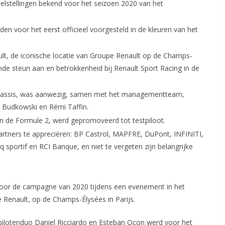
lstellingen bekend voor het seizoen 2020 van het
en voor het eerst officieel voorgesteld in de kleuren van het
ult, de iconische locatie van Groupe Renault op de Champs-
nde steun aan en betrokkenheid bij Renault Sport Racing in de
 chassis, was aanwezig, samen met het managementteam,
n Budkowski en Rémi Taffin.
in de Formule 2, werd gepromoveerd tot testpiloot.
artners te appreciëren: BP Castrol, MAPFRE, DuPont, INFINITI,
sportif en RCI Banque, en niet te vergeten zijn belangrijke
 voor de campagne van 2020 tijdens een evenement in het
e Renault, op de Champs-Élysées in Parijs.
ilotenduo Daniel Ricciardo en Esteban Ocon werd voor het