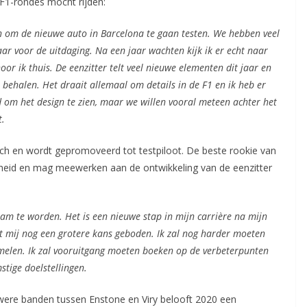
e F1-rondes mocht rijden:
n om de nieuwe auto in Barcelona te gaan testen. We hebben veel
aar voor de uitdaging. Na een jaar wachten kijk ik er echt naar
or ik thuis. De eenzitter telt veel nieuwe elementen dit jaar en
 behalen. Het draait allemaal om details in de F1 en ik heb er
nd om het design te zien, maar we willen vooral meteen achter het
t.
ich en wordt gepromoveerd tot testpiloot. De beste rookie van
kheid en mag meewerken aan de ontwikkeling van de eenzitter
Team te worden. Het is een nieuwe stap in mijn carrière na mijn
rdt mij nog een grotere kans geboden. Ik zal nog harder moeten
melen. Ik zal vooruitgang moeten boeken op de verbeterpunten
tige doelstellingen.
uwere banden tussen Enstone en Viry belooft 2020 een