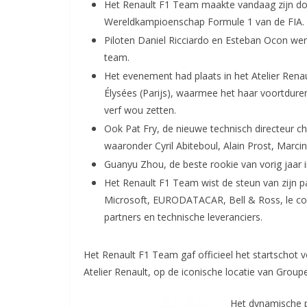
Het Renault F1 Team maakte vandaag zijn doe
Wereldkampioenschap Formule 1 van de FIA.
Piloten Daniel Ricciardo en Esteban Ocon werd
team.
Het evenement had plaats in het Atelier Rena
Élysées (Parijs), waarmee het haar voortdure
verf wou zetten.
Ook Pat Fry, de nieuwe technisch directeur
waaronder Cyril Abiteboul, Alain Prost, Marci
Guanyu Zhou, de beste rookie van vorig jaar 
Het Renault F1 Team wist de steun van zijn p
Microsoft, EURODATACAR, Bell & Ross, le coq 
partners en technische leveranciers.
Het Renault F1 Team gaf officieel het startschot
Atelier Renault, op de iconische locatie van Group
Het dynamische p