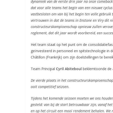
dynamiek van de eerste drie jaar na onze comeback 
dat voor alle teams het begin van een nieuwe cyclus
vastbesloten om van bij het begin ten volle gebruik
vertrouwen in dat de teams in Enstone en Viry dit n
constructeurskampioenschap opnieuw zullen verovere
reglement, dat dit jaar wordt voorbereid, een succ
Het team staat op het punt om de consolidatiefas
geïnvesteerd in personeel en spitstechnologie in d
Châtillon (Frankrijk) om zijn doelstellingen te ber
Team Principal
Cyril Abiteboul
beklemtoonde de a
De vierde plaats in het constructeurskampioenschap
ooit competitief seizoen.
Tijdens het komende seizoen moeten we ons houden a
gesteld: van bij de start betrouwbaar zijn, vanaf h
en op het circuit een mooi rendement behalen. We 