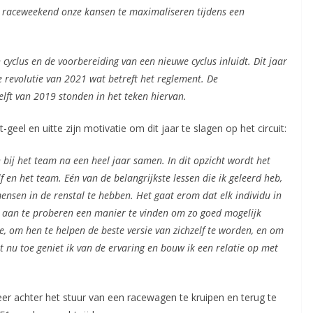
lk raceweekend onze kansen te maximaliseren tijdens een
cyclus en de voorbereiding van een nieuwe cyclus inluidt. Dit jaar
revolutie van 2021 wat betreft het reglement. De
lft van 2019 stonden in het teken hiervan.
-geel en uitte zijn motivatie om dit jaar te slagen op het circuit:
n bij het team na een heel jaar samen.
In dit opzicht wordt het
f en het team. Eén van de belangrijkste lessen die ik geleerd heb,
 mensen in de renstal te hebben. Het gaat erom dat elk individu in
op aan te proberen een manier te vinden om zo goed mogelijk
, om hen te helpen de beste versie van zichzelf te worden, en om
t nu toe geniet ik van de ervaring en bouw ik een relatie op met
weer achter het stuur van een racewagen te kruipen en terug te