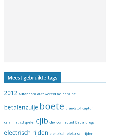
Meest gebruikte tags
2012
Autonoom
autowereld.be
benzine
boete
betalenzulje
brandstof
captur
cjib
carminat
cd speler
clio
connected
Dacia
drugs
electrisch rijden
elektrisch
elektrisch rijden