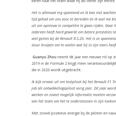
keren naar het team waar hij als tiener zijn eerst
Het is allemaal erg spannend en ik kan niet wachte
tijd gehad om ons voor te bereiden en ik voel me kl
uit om opnieuw in competitie te gaan rijden. Daar ho
iedereen heeft hard gewerkt om betere prestaties te
veel gezien bij de Renault R.S.20. Het is zo spanne
stuur kruipen om te voelen wat hij in zijn mars heef
Guanyu Zhou
neemt dit jaar een nieuwe rol op z
2019 in de Formule 2 krijgt meer verantwoordelij
die in 2020 wordt uitgebracht:
Ik kijk ernaar uit om testpiloot bij het Renault F1 
job als ontwikkelingspiloot vorig jaar. Dit jaar wo
werken en zoveel mogelijk informatie moeten verza
van het team om het te ondersteunen in zijn toekoms
Met zoveel positieve energie bij de piloten en na