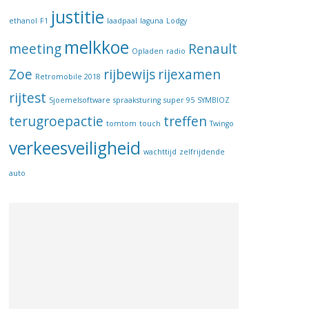
justitie
ethanol
F1
laadpaal
laguna
Lodgy
melkkoe
meeting
Renault
Opladen
radio
Zoe
rijbewijs
rijexamen
Retromobile 2018
rijtest
Sjoemelsoftware
spraaksturing
super 95
SYMBIOZ
terugroepactie
treffen
tomtom
touch
Twingo
verkeesveiligheid
wachttijd
zelfrijdende
auto