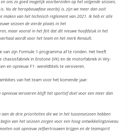
en ons zo goed mogelijk voorbereiden op het volgende seizoen,
 is. Nu de heropbouwfase voorbij is, zijn we meer dan ooit
 te maken van het technisch reglement van 2021. Ik heb er alle
ieuwe seizoen de vierde plaats in het
n, maar vooral in het feit dat dit nieuwe hoofdstuk in het
esverhaal wordt voor het team en het merk Renault.
e van zijn Formule 1-programma af te ronden. Het heeft
e chassisfabriek in Enstone (VK) en de motorfabriek in Viry-
eiken en opnieuw F1- wereldtitels te veroveren.
mbities van het team voor het komende jaar:
 opnieuw veroveren blijft het sportief doel voor een meer dan
an de drie prioriteiten die we in het tussenseizoen hebben
et begin van het seizoen zorgen voor een hoog ontwikkelingsniveau
moeten ook opnieuw zelfvertrouwen krijgen en de teamspirit