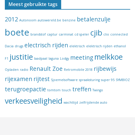
Meest gebruikte tags
2012
betalenzulje
Autonoom
autowereld.be
benzine
boete
cjib
brandstof
captur
carminat
cd speler
clio
connected
electrisch rijden
Dacia
drugs
elektrisch
elektrisch rijden
ethanol
justitie
melkkoe
meeting
F1
laadpaal
laguna
Lodgy
Renault Zoe
rijbewijs
Opladen
radio
Retromobile 2018
rijexamen
rijtest
Sjoemelsoftware
spraaksturing
super 95
SYMBIOZ
terugroepactie
treffen
tomtom
touch
Twingo
verkeesveiligheid
wachttijd
zelfrijdende auto