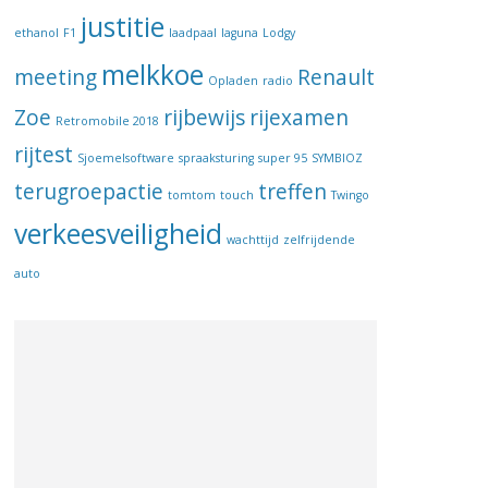
justitie
ethanol
F1
laadpaal
laguna
Lodgy
melkkoe
meeting
Renault
Opladen
radio
Zoe
rijbewijs
rijexamen
Retromobile 2018
rijtest
Sjoemelsoftware
spraaksturing
super 95
SYMBIOZ
terugroepactie
treffen
tomtom
touch
Twingo
verkeesveiligheid
wachttijd
zelfrijdende
auto