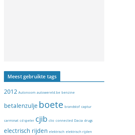
Meest gebruikte tags
2012
Autonoom
autowereld.be
benzine
boete
betalenzulje
brandstof
captur
cjib
carminat
cd speler
clio
connected
Dacia
drugs
electrisch rijden
elektrisch
elektrisch rijden