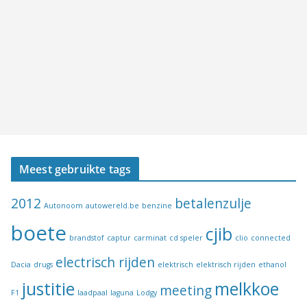
Meest gebruikte tags
2012
betalenzulje
Autonoom
autowereld.be
benzine
boete
cjib
brandstof
captur
carminat
cd speler
clio
connected
electrisch rijden
Dacia
drugs
elektrisch
elektrisch rijden
ethanol
justitie
melkkoe
meeting
F1
laadpaal
laguna
Lodgy