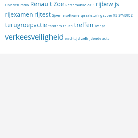
Renault Zoe
rijbewijs
Opladen
radio
Retromobile 2018
rijexamen
rijtest
Sjoemelsoftware
spraaksturing
super 95
SYMBIOZ
terugroepactie
treffen
tomtom
touch
Twingo
verkeesveiligheid
wachttijd
zelfrijdende auto