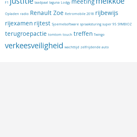
justitie
melkkoe
meeting
F1
laadpaal
laguna
Lodgy
Renault Zoe
rijbewijs
Opladen
radio
Retromobile 2018
rijexamen
rijtest
Sjoemelsoftware
spraaksturing
super 95
SYMBIOZ
terugroepactie
treffen
tomtom
touch
Twingo
verkeesveiligheid
wachttijd
zelfrijdende auto