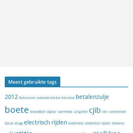
Meest gebruikte tags
2012
betalenzulje
Autonoom
autowereld.be
benzine
boete
cjib
brandstof
captur
carminat
cd speler
clio
connected
electrisch rijden
Dacia
drugs
elektrisch
elektrisch rijden
ethanol