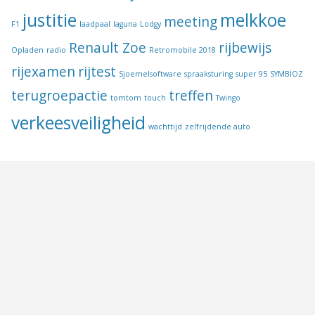
justitie
melkkoe
meeting
F1
laadpaal
laguna
Lodgy
Renault Zoe
rijbewijs
Opladen
radio
Retromobile 2018
rijexamen
rijtest
Sjoemelsoftware
spraaksturing
super 95
SYMBIOZ
terugroepactie
treffen
tomtom
touch
Twingo
verkeesveiligheid
wachttijd
zelfrijdende auto