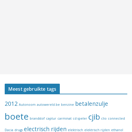
Meest gebruikte tags
2012
betalenzulje
Autonoom
autowereld.be
benzine
boete
cjib
brandstof
captur
carminat
cd speler
clio
connected
electrisch rijden
Dacia
drugs
elektrisch
elektrisch rijden
ethanol