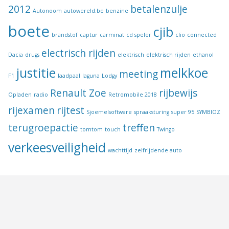
2012
betalenzulje
Autonoom
autowereld.be
benzine
boete
cjib
brandstof
captur
carminat
cd speler
clio
connected
electrisch rijden
Dacia
drugs
elektrisch
elektrisch rijden
ethanol
justitie
melkkoe
meeting
F1
laadpaal
laguna
Lodgy
Renault Zoe
rijbewijs
Opladen
radio
Retromobile 2018
rijexamen
rijtest
Sjoemelsoftware
spraaksturing
super 95
SYMBIOZ
terugroepactie
treffen
tomtom
touch
Twingo
verkeesveiligheid
wachttijd
zelfrijdende auto