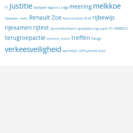
justitie
melkkoe
meeting
F1
laadpaal
laguna
Lodgy
Renault Zoe
rijbewijs
Opladen
radio
Retromobile 2018
rijexamen
rijtest
Sjoemelsoftware
spraaksturing
super 95
SYMBIOZ
terugroepactie
treffen
tomtom
touch
Twingo
verkeesveiligheid
wachttijd
zelfrijdende auto