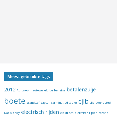
Meest gebruikte tags
2012
betalenzulje
Autonoom
autowereld.be
benzine
boete
cjib
brandstof
captur
carminat
cd speler
clio
connected
electrisch rijden
Dacia
drugs
elektrisch
elektrisch rijden
ethanol