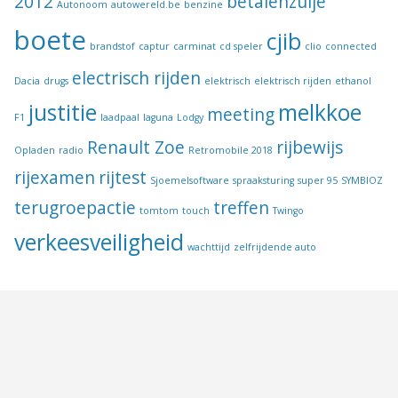
2012
betalenzulje
Autonoom
autowereld.be
benzine
boete
cjib
brandstof
captur
carminat
cd speler
clio
connected
electrisch rijden
Dacia
drugs
elektrisch
elektrisch rijden
ethanol
justitie
melkkoe
meeting
F1
laadpaal
laguna
Lodgy
Renault Zoe
rijbewijs
Opladen
radio
Retromobile 2018
rijexamen
rijtest
Sjoemelsoftware
spraaksturing
super 95
SYMBIOZ
terugroepactie
treffen
tomtom
touch
Twingo
verkeesveiligheid
wachttijd
zelfrijdende auto