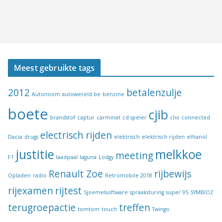
Meest gebruikte tags
2012
betalenzulje
Autonoom
autowereld.be
benzine
boete
cjib
brandstof
captur
carminat
cd speler
clio
connected
electrisch rijden
Dacia
drugs
elektrisch
elektrisch rijden
ethanol
justitie
melkkoe
meeting
F1
laadpaal
laguna
Lodgy
Renault Zoe
rijbewijs
Opladen
radio
Retromobile 2018
rijexamen
rijtest
Sjoemelsoftware
spraaksturing
super 95
SYMBIOZ
terugroepactie
treffen
tomtom
touch
Twingo