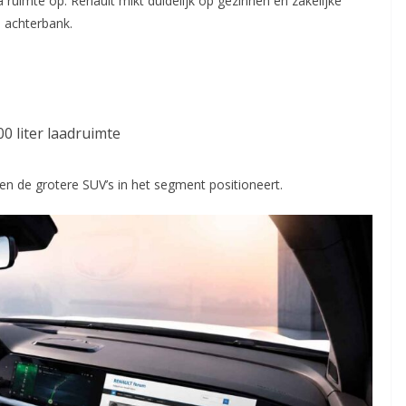
ra ruimte op. Renault mikt duidelijk op gezinnen én zakelijke
e achterbank.
0 liter laadruimte
sen de grotere SUV’s in het segment positioneert.