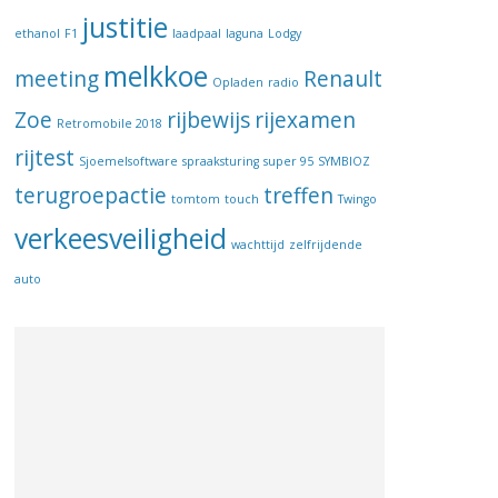
justitie
ethanol
F1
laadpaal
laguna
Lodgy
melkkoe
meeting
Renault
Opladen
radio
Zoe
rijbewijs
rijexamen
Retromobile 2018
rijtest
Sjoemelsoftware
spraaksturing
super 95
SYMBIOZ
terugroepactie
treffen
tomtom
touch
Twingo
verkeesveiligheid
wachttijd
zelfrijdende
auto