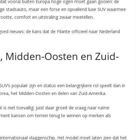
dat vooral buiten Europa hoge ogen moet gaan gooien: de
nige stadsauto, maar een forse en opvallend luxe SUV waarmee
ootte, comfort en uitstraling zwaar meetellen.
ed nieuws: de kans dat de Filante officieel naar Nederland
a, Midden-Oosten en Zuid-
V’s populair zijn en status een belangrijkere rol speelt dan in
-Korea, het Midden-Oosten en delen van Zuid-Amerika.
is niet toevallig: juist daar groeit de vraag naar ruime
egment kansen om terrein terug te winnen op merken als
internationaal vlaggenschip. Het model moet laten zien dat het