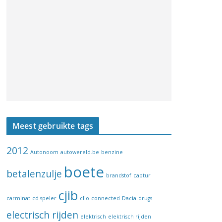
Meest gebruikte tags
2012
Autonoom
autowereld.be
benzine
boete
betalenzulje
brandstof
captur
cjib
carminat
cd speler
clio
connected
Dacia
drugs
electrisch rijden
elektrisch
elektrisch rijden