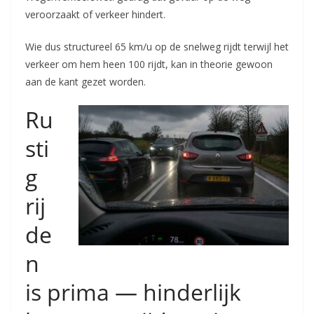
veroorzaakt of verkeer hindert.
Wie dus structureel 65 km/u op de snelweg rijdt terwijl het
verkeer om hem heen 100 rijdt, kan in theorie gewoon
aan de kant gezet worden.
Ru
sti
g
rij
de
n
is prima — hinderlijk