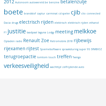
2012
betalenzulje
Autonoom
autowereld.be
benzine
boete
cjib
brandstof
captur
carminat
cd speler
clio
connected
electrisch rijden
Dacia
drugs
elektrisch
elektrisch rijden
ethanol
justitie
melkkoe
meeting
F1
laadpaal
laguna
Lodgy
Renault Zoe
rijbewijs
Opladen
radio
Retromobile 2018
rijexamen
rijtest
Sjoemelsoftware
spraaksturing
super 95
SYMBIOZ
terugroepactie
treffen
tomtom
touch
Twingo
verkeesveiligheid
wachttijd
zelfrijdende auto