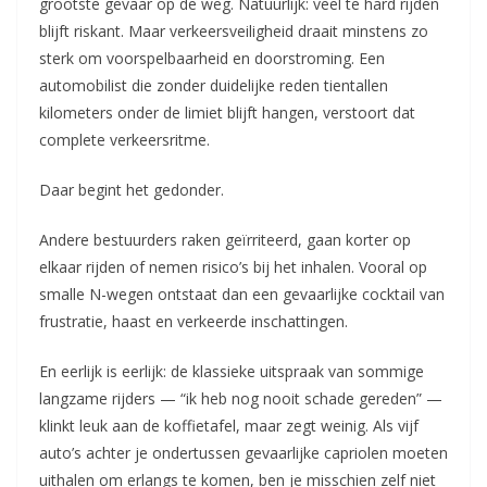
grootste gevaar op de weg. Natuurlijk: veel te hard rijden
blijft riskant. Maar verkeersveiligheid draait minstens zo
sterk om voorspelbaarheid en doorstroming. Een
automobilist die zonder duidelijke reden tientallen
kilometers onder de limiet blijft hangen, verstoort dat
complete verkeersritme.
Daar begint het gedonder.
Andere bestuurders raken geïrriteerd, gaan korter op
elkaar rijden of nemen risico’s bij het inhalen. Vooral op
smalle N-wegen ontstaat dan een gevaarlijke cocktail van
frustratie, haast en verkeerde inschattingen.
En eerlijk is eerlijk: de klassieke uitspraak van sommige
langzame rijders — “ik heb nog nooit schade gereden” —
klinkt leuk aan de koffietafel, maar zegt weinig. Als vijf
auto’s achter je ondertussen gevaarlijke capriolen moeten
uithalen om erlangs te komen, ben je misschien zelf niet